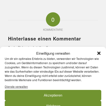
0
KOMMENTARE
Hinterlasse einen Kommentar
An der Diskussion beteiligen?
Hinterlasse uns deinen Kommentar!
Einwilligung verwalten
Um dir ein optimales Erlebnis zu bieten, verwenden wir Technologien wie
*
Name
Cookies, um Geräteinformationen zu speichern und/oder darauf
zuzugreifen. Wenn du diesen Technologien zustimmst, können wir Daten
wie das Surfverhalten oder eindeutige IDs auf dieser Website verarbeiten.
Wenn du deine Einwilligung nicht erteilst oder zurückziehst, können
*
E-Mail-Adresse
bestimmte Merkmale und Funktionen beeinträchtigt werden.
Dienste verwalten
Akzeptieren
Website
Ablehnen