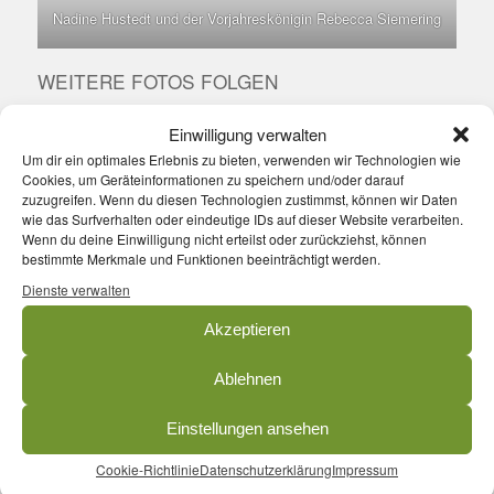
Nadine Hustedt und der Vorjahreskönigin Rebecca Siemering
WEITERE FOTOS FOLGEN
Einwilligung verwalten
Eintrag teilen
Um dir ein optimales Erlebnis zu bieten, verwenden wir Technologien wie
Cookies, um Geräteinformationen zu speichern und/oder darauf
zuzugreifen. Wenn du diesen Technologien zustimmst, können wir Daten
wie das Surfverhalten oder eindeutige IDs auf dieser Website verarbeiten.
Wenn du deine Einwilligung nicht erteilst oder zurückziehst, können
bestimmte Merkmale und Funktionen beeinträchtigt werden.
Dienste verwalten
Akzeptieren
0
Ablehnen
KOMMENTARE
Einstellungen ansehen
Hinterlasse einen Kommentar
Cookie-Richtlinie
Datenschutzerklärung
Impressum
An der Diskussion beteiligen?