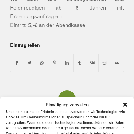
Feierfreudigen ab 16 Jahren mit
Erziehungsauftrag ein.
Eintritt: 5,-€ an der Abendkasse
Eintrag teilen
0
Einwilligung verwalten
Um dir ein optimales Erlebnis zu bieten, verwenden wir Technologien wie
KOMMENTARE
Cookies, um Geräteinformationen zu speichern und/oder darauf
Hinterlasse einen Kommentar
zuzugreifen. Wenn du diesen Technologien zustimmst, können wir Daten
wie das Surfverhalten oder eindeutige IDs auf dieser Website verarbeiten.
Wenn du deine Einwilligung nicht erteilst oder zurückziehst, können