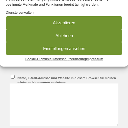
An der Diskussion beteiligen?
bestimmte Merkmale und Funktionen beeinträchtigt werden.
Hinterlasse uns deinen Kommentar!
Dienste verwalten
*
Name
Akzeptieren
Ablehnen
*
E-Mail-Adresse
Einstellungen ansehen
Website
Cookie-Richtlinie
Datenschutzerklärung
Impressum
Name, E-Mail-Adresse und Website in diesem Browser für meinen
nächsten Kommentar speichern.