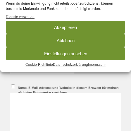
Wenn du deine Einwilligung nicht erteilst oder zurückziehst, können
An der Diskussion beteiligen?
bestimmte Merkmale und Funktionen beeinträchtigt werden.
Hinterlasse uns deinen Kommentar!
Dienste verwalten
*
Akzeptieren
Name
Ablehnen
*
E-Mail-Adresse
Einstellungen ansehen
Cookie-Richtlinie
Datenschutzerklärung
Impressum
Website
Name, E-Mail-Adresse und Website in diesem Browser für meinen
nächsten Kommentar speichern.