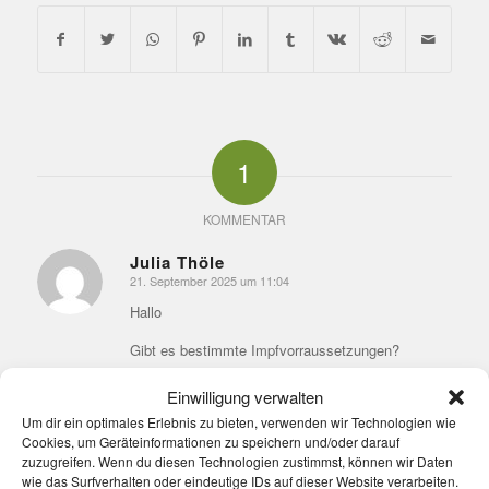
1
KOMMENTAR
Julia Thöle
21. September 2025 um 11:04
sagte:
Hallo
Gibt es bestimmte Impfvorraussetzungen?
Antworten
Einwilligung verwalten
Um dir ein optimales Erlebnis zu bieten, verwenden wir Technologien wie
Cookies, um Geräteinformationen zu speichern und/oder darauf
zuzugreifen. Wenn du diesen Technologien zustimmst, können wir Daten
Hinterlasse einen Kommentar
wie das Surfverhalten oder eindeutige IDs auf dieser Website verarbeiten.