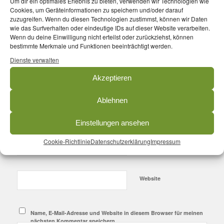
Um dir ein optimales Erlebnis zu bieten, verwenden wir Technologien wie
Cookies, um Geräteinformationen zu speichern und/oder darauf
0
zuzugreifen. Wenn du diesen Technologien zustimmst, können wir Daten
wie das Surfverhalten oder eindeutige IDs auf dieser Website verarbeiten.
Wenn du deine Einwilligung nicht erteilst oder zurückziehst, können
KOMMENTARE
bestimmte Merkmale und Funktionen beeinträchtigt werden.
Hinterlasse einen Kommentar
Dienste verwalten
An der Diskussion beteiligen?
Akzeptieren
Hinterlasse uns deinen Kommentar!
Ablehnen
*
Name
Einstellungen ansehen
Cookie-Richtlinie
Datenschutzerklärung
Impressum
*
E-Mail-Adresse
Website
Name, E-Mail-Adresse und Website in diesem Browser für meinen
nächsten Kommentar speichern.