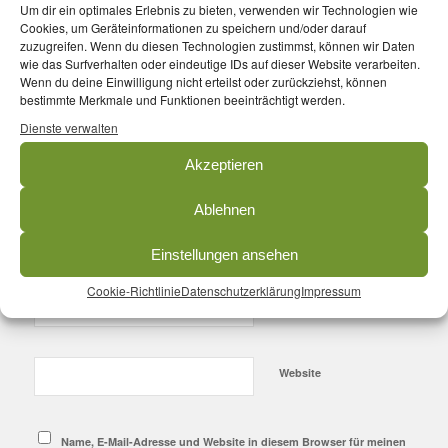
Um dir ein optimales Erlebnis zu bieten, verwenden wir Technologien wie
Cookies, um Geräteinformationen zu speichern und/oder darauf
0
zuzugreifen. Wenn du diesen Technologien zustimmst, können wir Daten
wie das Surfverhalten oder eindeutige IDs auf dieser Website verarbeiten.
Wenn du deine Einwilligung nicht erteilst oder zurückziehst, können
KOMMENTARE
bestimmte Merkmale und Funktionen beeinträchtigt werden.
Dienste verwalten
Hinterlasse einen Kommentar
Akzeptieren
An der Diskussion beteiligen?
Hinterlasse uns deinen Kommentar!
Ablehnen
*
Name
Einstellungen ansehen
Cookie-Richtlinie
Datenschutzerklärung
Impressum
*
E-Mail-Adresse
Website
Name, E-Mail-Adresse und Website in diesem Browser für meinen