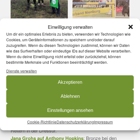
Einwilligung verwalten
Um dir ein optimales Erlebnis zu bieten, verwenden wir Technologien wie
Cookies, um Geräteinformationen zu speichern und/oder darauf
zuzugreifen. Wenn du diesen Technologien zustimmst, können wir Daten
Kreismeisterschaft in Steyerberg
wie das Surfverhalten oder eindeutige IDs auf dieser Website verarbeiten.
Wenn du deine Einwilligung nicht erteilst oder zurückziehst, können
2. September 2018
bestimmte Merkmale und Funktionen beeinträchtigt werden.
Dienste verwalten
Unsere Einzelreiter waren am Wochenende sehr
erfolgreich auf den Kreismeisterschaften in Steyerberg
Akzeptieren
unterwegs und haben einige Medaillen mit nach Hause
gebracht:
Ablehnen
Ailina Steg auf Tedesco
: Silber bei den Junioren
Einstellungen ansehen
Dressurreitern.
Cookie-Richtlinie
Datenschutzerklärung
Impressum
Lea Kracke auf Cocowääh
: Silber bei den Jungen
Reitern in der Dressur.
Jana Grohs auf Anthony Hopkins
: Bronze bei den