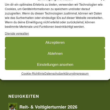
Um dir ein optimales Erlebnis zu bieten, verwenden wir Technologien wie
Lorocachi.
Cookies, um Geräteinformationen zu speichern und/oder darauf
zuzugreifen. Wenn du diesen Technologien zustimmst, können wir Daten
Wanderstandarte
:
wie das Surfverhalten oder eindeutige IDs auf dieser Website verarbeiten.
Bronze für Jade Frieling auf Carina, Tine Beckedorf auf
Wenn du deine Einwilligung nicht erteilst oder zurückziehst, können
Don Aristides, Lena Schwier auf Whitney und Lea Kracke
bestimmte Merkmale und Funktionen beeinträchtigt werden.
auf Cocowääh. Mannschaftsführer war Jan Frieling.
Dienste verwalten
Herzlichen Glückwunsch an alle!
Akzeptieren
Ablehnen
Einstellungen ansehen
Cookie-Richtlinie
Datenschutzerklärung
Impressum
NEUIGKEITEN
Reit- & Voltigierturnier 2026