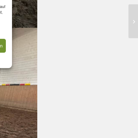
 auf
t,
en