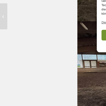
Ger
Tec
die
kön
Reitabzeichenlehrgang
Die